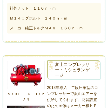
社外ナット １１０ｎ・ｍ
Ｍ１４ラグボルト １４０ｎ・ｍ
メーカー純正トルクＭＡＸ １６０ｎ・ｍ
富士コンプレッサ
ー・ミシュランゲ
ージ
2013年導入 二段圧縮型のコ
ンプレッサーで沢山エアーを
ＭＡＤＥ ＩＮ ＪＡＰ
ＡＮ
供給してくれます、防音設置
のため画像はメーカー様ＨＰ