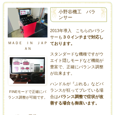
小野谷機工 バラ
ンサー
2013年導入 こちらのバラン
サーも
３０インチまで対応し
ＭＡＤＥ ＩＮ ＪＡＰ
ております。
ＡＮ
スタンダードな機種ですがウ
エイト隠しモードなど機能が
豊富で、正確にバランス調整
が出来ます。
ハンドルが『ぶれる』などバ
ランスが狂ってブレている場
FINEモードで正確にバ
合は
バランス調整で症状が改
ランス調整が可能です。
善する場合も御座います。