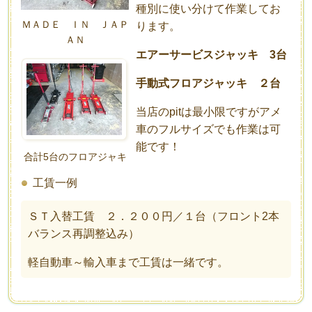
種別に使い分けて作業してお
ＭＡＤＥ ＩＮ ＪＡＰ
ります。
ＡＮ
エアーサービスジャッキ 3台
手動式フロアジャッキ ２台
当店のpitは最小限ですがアメ
車のフルサイズでも作業は可
能です！
合計5台のフロアジャキ
工賃一例
ＳＴ入替工賃 ２．２００円／１台（フロント2本
バランス再調整込み）
軽自動車～輸入車まで工賃は一緒です。