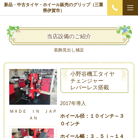
新品・中古タイヤ・ホイール販売のグリップ（三重
県伊賀市）
当店設備のご紹介
装飾見出し補足
小野谷機工タイヤ
チェンジャー
レバーレス搭載
2017年導入
ＭＡＤＥ ＩＮ ＪＡＰ
ホイール径：１０インチ～３
ＡＮ
０インチ
ホイール幅：３．５ｊ～１４