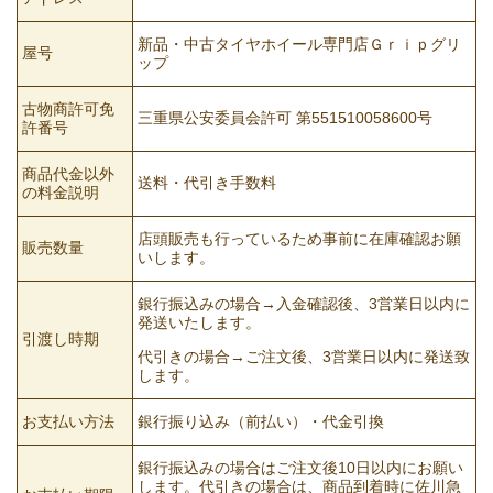
新品・中古タイヤホイール専門店Ｇｒｉｐグリ
屋号
ップ
古物商許可免
三重県公安委員会許可 第551510058600号
許番号
商品代金以外
送料・代引き手数料
の料金説明
店頭販売も行っているため事前に在庫確認お願
販売数量
いします。
銀行振込みの場合→入金確認後、3営業日以内に
発送いたします。
引渡し時期
代引きの場合→ご注文後、3営業日以内に発送致
します。
お支払い方法
銀行振り込み（前払い）・代金引換
銀行振込みの場合はご注文後10日以内にお願い
します。代引きの場合は、商品到着時に佐川急