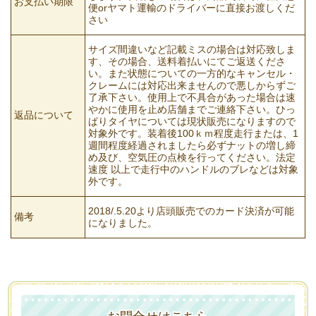
お支払い期限
便orヤマト運輸のドライバーに直接お渡しくだ
さい
サイズ間違いなど記載ミスの場合は対応致しま
す、その場合、送料着払いにてご返送くださ
い。また状態についての一方的なキャンセル・
クレームには対応出来ませんので悪しからずご
了承下さい。使用上で不具合があった場合は速
やかに使用を止め店舗までご連絡下さい。ひっ
返品について
ぱりタイヤについては現状販売になりますので
対象外です。装着後100ｋｍ程度走行または、1
週間程度経過されましたら必ずナットの増し締
め及び、空気圧の点検を行ってください。法定
速度 以上で走行中のハンドルのブレなどは対象
外です。
2018/.5.20より店頭販売でのカード決済が可能
備考
になりました。